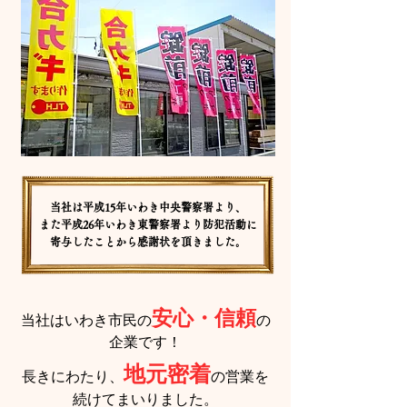
当社は平成15年いわき中央警察署より、
また平成26年いわき東警察署より防犯活動に
寄与したことから感謝状を頂きました。
安心・信頼
当社はいわき市民の
の
企業です！
地元密着
長きにわたり、
の営業を
続けてまいりました。