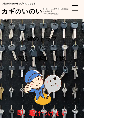
​いわき市の鍵のトラブルのことなら
カギ​
いのい
の
ユーシン・ショウワ サービス認定店
セコム取次店
​ハウスメーカー協力店
鍵のトラブ
ル
交換
修理
開錠
​即、駆けつけます